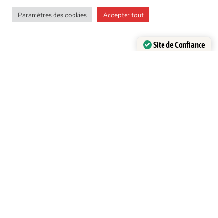
Paramètres des cookies
Accepter tout
Le bâton du pèlerin
Site de Confiance
Chemin de Compostelle
Certifié par:
Trustindex
Découvrir les bâtons du pèlerin