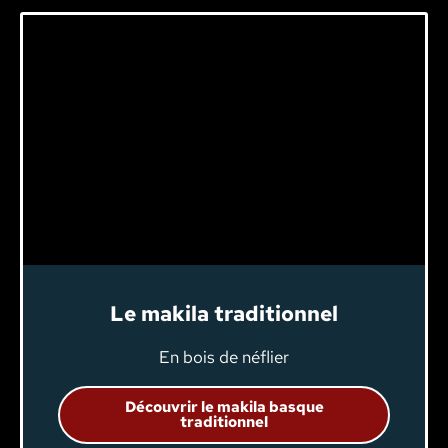
Le makila traditionnel
En bois de néflier
Découvrir le makila basque
traditionnel