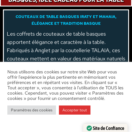
COUTEAUX DE TABLE BASQUES IRATY ET MAHAIA,
ÉLÉGANCE ET TRADITION BASQUE
Les coffrets de couteaux de table basques
apportent élégance et caractère à la table.
Fabriqués à Anglet par la coutellerie TALAIA, ces
couteaux mettent en valeur des matériaux naturels
et un design inspiré de la tradition basque. Ils
Nous utilisons des cookies sur notre site Web pour vous
accompagnent aussi bien les repas du quotidien
offrir l'expérience la plus pertinente en mémorisant vos
préférences et en répétant vos visites. En cliquant sur «
que les grandes occasions et constituent une idée
Tout accepter », vous consentez à l'utilisation de TOUS les
cadeau idéale pour les amateurs de gastronomie et
cookies. Cependant, vous pouvez visiter « Paramètres des
cookies » pour fournir un consentement contrôlé.
de belles tables.
Paramètres des cookies
Accepter tout
Site de Confiance