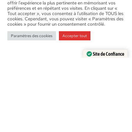
offrir l'expérience la plus pertinente en mémorisant vos
préférences et en répétant vos visites. En cliquant sur «
Le bâton traditionnel
Tout accepter », vous consentez à l'utilisation de TOUS les
cookies. Cependant, vous pouvez visiter « Paramètres des
cookies » pour fournir un consentement contrôlé.
Découvrir les bâtons de marche
basques
Paramètres des cookies
Accepter tout
Site de Confiance
Certifié par:
Trustindex