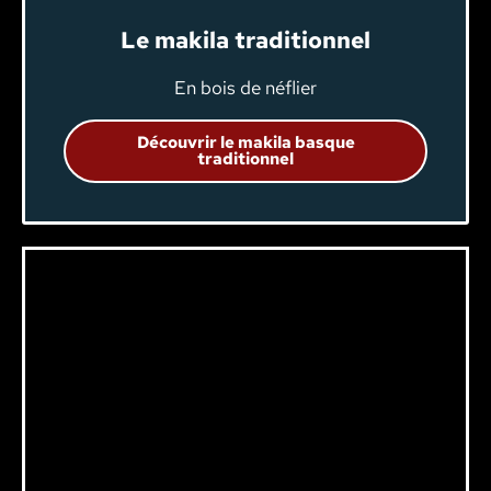
Le makila traditionnel
En bois de néflier
Découvrir le makila basque
traditionnel