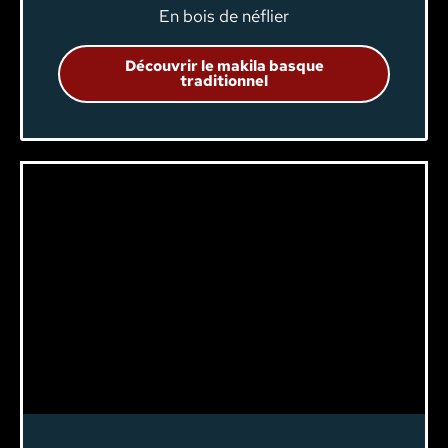
En bois de néflier
Découvrir le makila basque
traditionnel