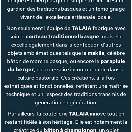
unique est bien plus qu’un simple atelier : il est un
gardien des traditions basques et un témoignage
vivant de l’excellence artisanale locale.
Non seulement l’équipe de
TALAIA
fabrique avec
soin le
couteau traditionnel basque
, mais elle
excelle également dans la confection d’autres
objets emblématiques tels que le
makila
, célèbre
bâton de marche basque, ou encore le
parapluie
du berger
, un accessoire incontournable dans la
culture pastorale. Ces créations, à la fois
esthétiques et fonctionnelles, reflètent une maîtrise
technique et un respect des traditions transmis de
génération en génération.
Par ailleurs, la coutellerie
TALAIA
innove tout en
restant fidèle à son héritage. Elle est notamment la
créatrice du
bâton à champignon
, un objet