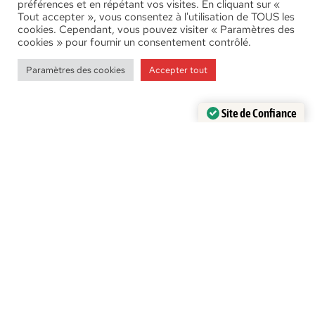
préférences et en répétant vos visites. En cliquant sur «
Tout accepter », vous consentez à l'utilisation de TOUS les
cookies. Cependant, vous pouvez visiter « Paramètres des
cookies » pour fournir un consentement contrôlé.
Paramètres des cookies
Accepter tout
Le bâton de marche
Le bâton traditionnel
Site de Confiance
Certifié par:
Trustindex
Découvrir les bâtons de marche
basques