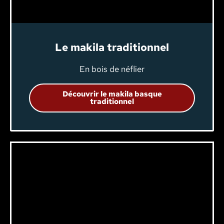
Le makila traditionnel
En bois de néflier
Découvrir le makila basque
traditionnel