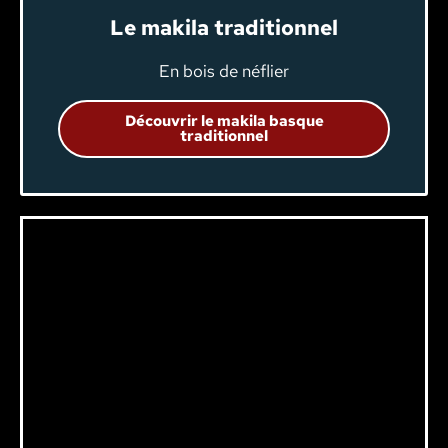
Le makila traditionnel
En bois de néflier
Découvrir le makila basque
traditionnel